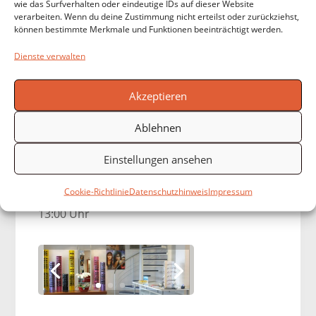
wie das Surfverhalten oder eindeutige IDs auf dieser Website
Wir haben für Sie zu
verarbeiten. Wenn du deine Zustimmung nicht erteilst oder zurückziehst,
können bestimmte Merkmale und Funktionen beeinträchtigt werden.
folgenden Zeiten
geöffnet:
Dienste verwalten
Mo-Fr.
9:30 Uhr bis
Akzeptieren
13:00 Uhr & 15:00
Uhr bis 18:00 Uhr
Ablehnen
Mittwoch
nachmittags
Einstellungen ansehen
geschlossen
Cookie-Richtlinie
Datenschutzhinweis
Impressum
Sa
von 9:30 Uhr bis
13:00 Uhr