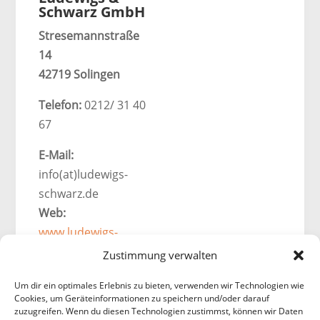
Schwarz GmbH
Stresemannstraße
14
42719 Solingen
Telefon:
0212/ 31 40
67
E-Mail:
info(at)ludewigs-
schwarz.de
Web:
www.ludewigs-
schwarz.de
Zustimmung verwalten
Unsere
Um dir ein optimales Erlebnis zu bieten, verwenden wir Technologien wie
Öffnungszeite
Cookies, um Geräteinformationen zu speichern und/oder darauf
n
zuzugreifen. Wenn du diesen Technologien zustimmst, können wir Daten