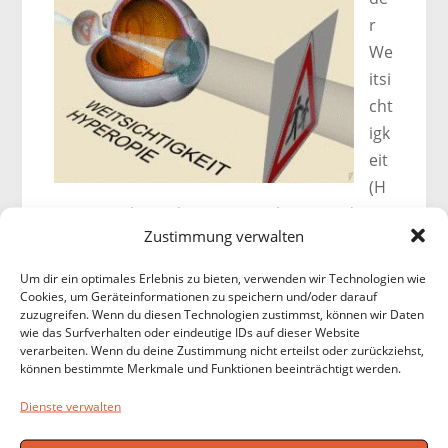
r
We
itsi
cht
igk
eit
(H
yperopie) kann der Patient sehr gut in der
Zustimmung verwalten
Ferne, aber weniger scharf in der Nähe
sehen. Die Weitsichtigkeit ist also das
Um dir ein optimales Erlebnis zu bieten, verwenden wir Technologien wie
Gegenteil der Kurzsichtigkeit (Myopie).
Cookies, um Geräteinformationen zu speichern und/oder darauf
zuzugreifen. Wenn du diesen Technologien zustimmst, können wir Daten
wie das Surfverhalten oder eindeutige IDs auf dieser Website
Die Weitsichtigkeit kann mit einer Brille oder
verarbeiten. Wenn du deine Zustimmung nicht erteilst oder zurückziehst,
Kontaktlinsen korrigiert werden.
können bestimmte Merkmale und Funktionen beeinträchtigt werden.
Die Weitsichtigkeit ist nicht zu verwechseln
Dienste verwalten
mit der Alterssichtigkeit (Presbyopie).