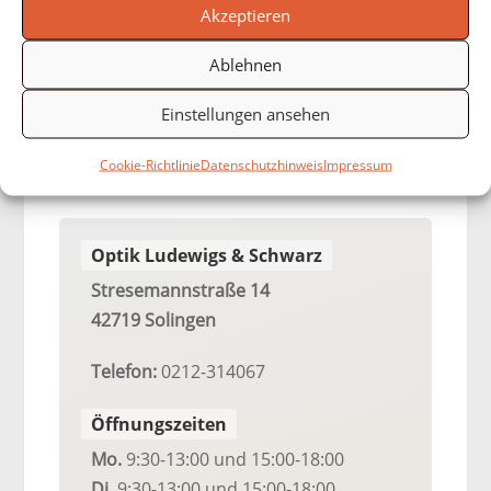
Während bei der Weitsichtigkeit eine
Akzeptieren
Abweichung des Augapfels die Ursache ist,
Ablehnen
ist es bei der Alterssichtigkeit die Flexibilität
der Linse.
Einstellungen ansehen
Cookie-Richtlinie
Datenschutzhinweis
Impressum
Optik Ludewigs & Schwarz
Stresemannstraße 14
42719 Solingen
Telefon:
0212-314067
Öffnungszeiten
Mo.
9:30-13:00
und 15:00-18:00
Di.
9:30-13:00
und 15:00-18:00