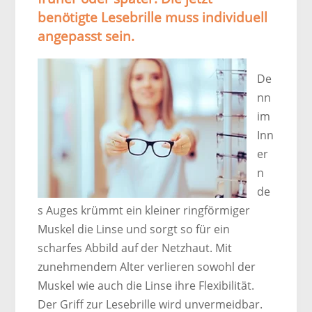
benötigte Lesebrille muss individuell
angepasst sein.
De
nn
im
Inn
er
n
de
s Auges krümmt ein kleiner ringförmiger
Muskel die Linse und sorgt so für ein
scharfes Abbild auf der Netzhaut. Mit
zunehmendem Alter verlieren sowohl der
Muskel wie auch die Linse ihre Flexibilität.
Der Griff zur Lesebrille wird unvermeidbar.