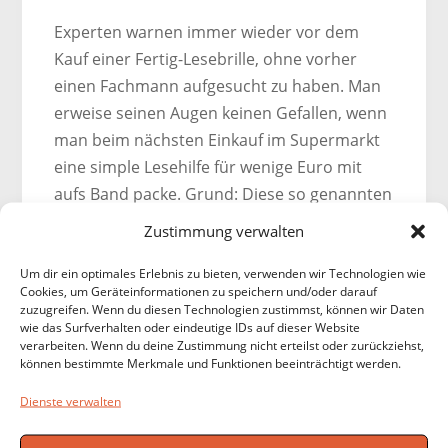
Experten warnen immer wieder vor dem
Kauf einer Fertig-Lesebrille, ohne vorher
einen Fachmann aufgesucht zu haben. Man
erweise seinen Augen keinen Gefallen, wenn
man beim nächsten Einkauf im Supermarkt
eine simple Lesehilfe für wenige Euro mit
aufs Band packe. Grund: Diese so genannten
‚Budget-Brillen’ korrigieren mit ihrer
Zustimmung verwalten
Einheitsstärke beide Augen gleich, aber nur
selten benötigen beide Augen die selbe
Um dir ein optimales Erlebnis zu bieten, verwenden wir Technologien wie
Cookies, um Geräteinformationen zu speichern und/oder darauf
Korrekturstärke. Auf das echte ‚Aha’-
zuzugreifen. Wenn du diesen Technologien zustimmst, können wir Daten
Erlebnis, das sich mit einer korrekt
wie das Surfverhalten oder eindeutige IDs auf dieser Website
verarbeiten. Wenn du deine Zustimmung nicht erteilst oder zurückziehst,
angepassten Lesebrille bei der ersten
können bestimmte Merkmale und Funktionen beeinträchtigt werden.
Anprobe einstellt, wartet man bei diesen
Dienste verwalten
Primitivmodellen vergeblich.