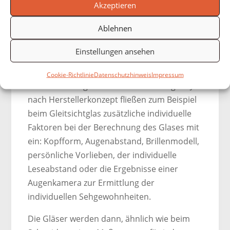
Wer also mehr will, sollte zunächst seine
Akzeptieren
Augen beim Augenoptiker genau
Ablehnen
untersuchen lassen und dann nach der
passenden Brille Ausschau halten. Die
Einstellungen ansehen
Augenoptik hat exakt passende Brillengläser
parat, von der simplen Lesebrille bis zum
Cookie-Richtlinie
Datenschutzhinweis
Impressum
individuell ausgemessenen Gleitsichtglas. Je
nach Herstellerkonzept fließen zum Beispiel
beim Gleitsichtglas zusätzliche individuelle
Faktoren bei der Berechnung des Glases mit
ein: Kopfform, Augenabstand, Brillenmodell,
persönliche Vorlieben, der individuelle
Leseabstand oder die Ergebnisse einer
Augenkamera zur Ermittlung der
individuellen Sehgewohnheiten.
Die Gläser werden dann, ähnlich wie beim