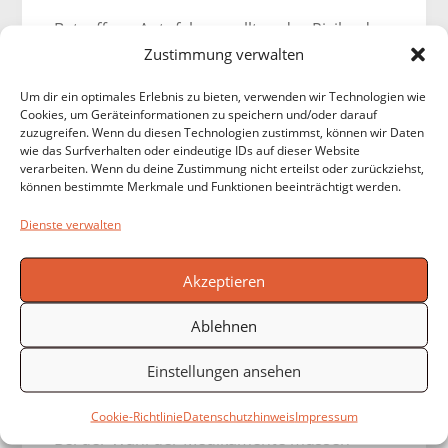
Betroffene Autofahrer sollten das Risiko des
Zustimmung verwalten
Autofahrens in den „Allergiezeiten“ genau
abwägen. Kommt es wegen eines Niesanfalls
Um dir ein optimales Erlebnis zu bieten, verwenden wir Technologien wie
zum Unfall, stehen echte Schwierigkeiten mit
Cookies, um Geräteinformationen zu speichern und/oder darauf
zuzugreifen. Wenn du diesen Technologien zustimmst, können wir Daten
der Versicherung ins Haus.
wie das Surfverhalten oder eindeutige IDs auf dieser Website
verarbeiten. Wenn du deine Zustimmung nicht erteilst oder zurückziehst,
Die Pollen machen sich auch im
können bestimmte Merkmale und Funktionen beeinträchtigt werden.
geschlossenen Auto bemerkbar. Der
Dienste verwalten
Blütenstaub gerät durch die Belüftung in
den Wagen und natürlich auch beim ein-
Akzeptieren
und aussteigen. Autos mit Pollenfiltern
bieten besseren Schutz, sind jedoch nur in
Ablehnen
einem kleinen Teil der Fahrzeuge installiert.
Außerdem müssen diese Filter regelmäßig
Einstellungen ansehen
gewechselt werden.
Cookie-Richtlinie
Datenschutzhinweis
Impressum
Bei der Wahl der Medikamente müssen