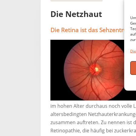
Die Netzhaut
Um 
Ger
Die Retina ist das Sehzentrum 
Tec
auf
zur
Die
im hohen Alter durchaus noch volle 
altersbedingten Netzhauterkrankunge
zusammen auftreten. Zu nennen ist d
Retinopathie, die häufig bei zuckerkr