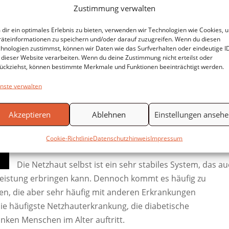
Zustimmung verwalten
dir ein optimales Erlebnis zu bieten, verwenden wir Technologien wie Cookies, 
äteinformationen zu speichern und/oder darauf zuzugreifen. Wenn du diesen
des Auges.
hnologien zustimmst, können wir Daten wie das Surfverhalten oder eindeutige I
 dieser Website verarbeiten. Wenn du deine Zustimmung nicht erteilst oder
ückziehst, können bestimmte Merkmale und Funktionen beeinträchtigt werden.
Vergleicht man das menschliche Auge mit dem Prinzip
nste verwalten
der Fotokamera, so kann man die Netzhaut auch als d
„Film“ des Auges bezeichnen. Die Bilder, die das
Akzeptieren
Ablehnen
Einstellungen anseh
menschliche Auge „sieht“, werden auf der Netzhaut
abgebildet. Die Netzhaut besteht aus einer Vielzahl vo
Cookie-Richtlinie
Datenschutzhinweis
Impressum
Mikrosehzellen.
Die Netzhaut selbst ist ein sehr stabiles System, das a
Leistung erbringen kann. Dennoch kommt es häufig zu
n, die aber sehr häufig mit anderen Erkrankungen
ie häufigste Netzhauterkrankung, die diabetische
anken Menschen im Alter auftritt.